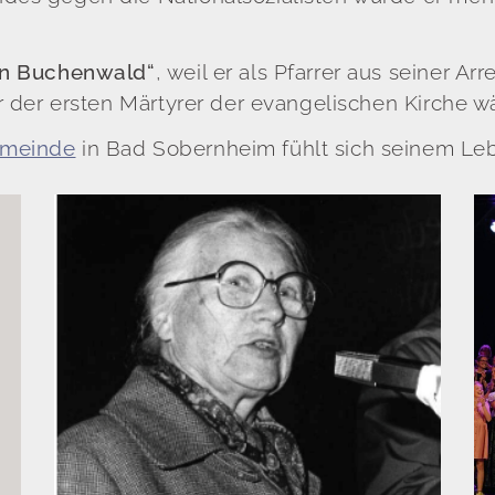
on Buchenwald“
, weil er als Pfarrer aus seiner 
er der ersten Märtyrer der evangelischen Kirche w
emeinde
in Bad Sobernheim fühlt sich seinem Leb