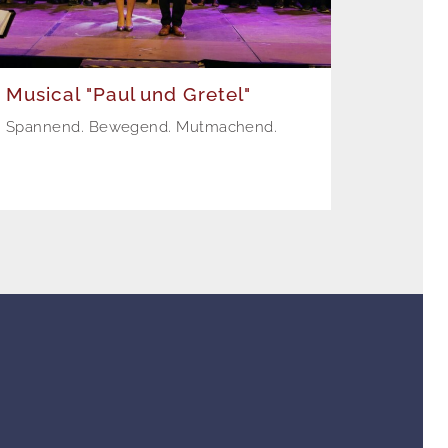
Musical "Paul und Gretel"
Spannend. Bewegend. Mutmachend.