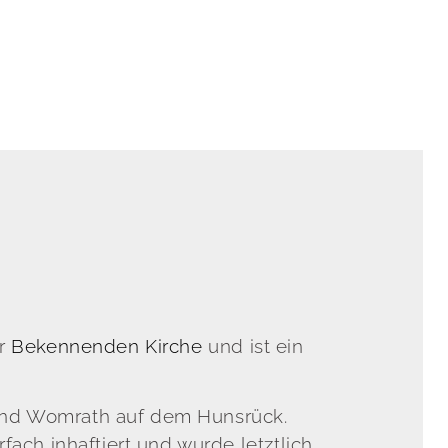
er
Bekennenden Kirche
und ist ein
d und Womrath auf dem Hunsrück.
ach inhaftiert und wurde letztlich