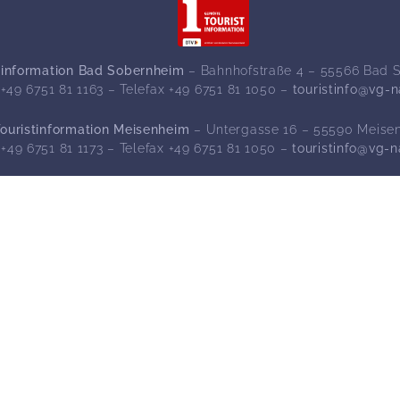
tinformation Bad Sobernheim
– Bahnhofstraße 4 – 55566 Bad 
 +49 6751 81 1163 – Telefax +49 6751 81 1050 –
touristinfo@vg-
Touristinformation Meisenheim
– Untergasse 16 – 55590 Meise
 +49 6751 81 1173 – Telefax +49 6751 81 1050 –
touristinfo@vg-
Kultur
Wein & Genuss
Stadtgeschichte(n)
Winzer
Museen
Gastronomie
Hildegard von
Regionale
Bingen
Spezialitäten