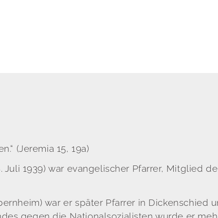
n.“ (Jeremia 15, 19a)
. Juli 1939) war evangelischer Pfarrer, Mitglied d
obernheim) war er später Pfarrer in Dickenschie
es gegen die Nationalsozialisten wurde er mehrf