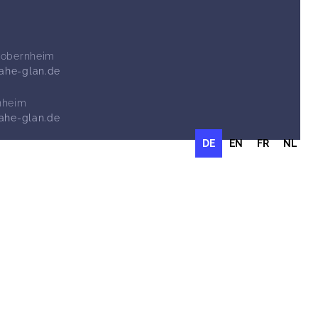
Sobernheim
nahe-glan.de
nheim
nahe-glan.de
DE
EN
FR
NL
Service
Aktuell
Events
Anreise
Kontakt und
Kontakt
Öffnungszeiten
Übernachten