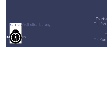
Touris
Telefon
Barrierefreiheitserklärung
Alles
zurücksetzen
Telefon
Outdoor
Kur- & Wellness
Wandern
Felke-Kur
Radwandern
Kur- und
Wellnesshotels
Barfußpfad
Saunarium
Draisinentour