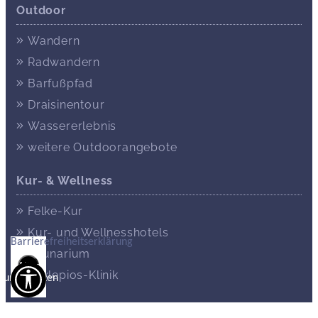
Outdoor
Wandern
Radwandern
Barfußpfad
Draisinentour
Wassererlebnis
weitere Outdoorangebote
Kur- & Wellness
Felke-Kur
Kur- und Wellnesshotels
Barrierefreiheitserklärung
Saunarium
Alles
Asklepios-Klinik
zurücksetzen
Kultur