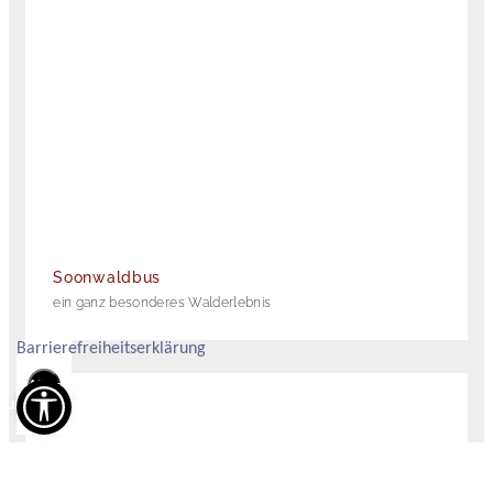
Soonwaldbus
ein ganz besonderes Walderlebnis
Barrierefreiheitserklärung
Alles
zurücksetzen